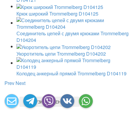
Крюк широкий Trommelberg D104125
Соединитель цепей с двумя крюками Trommelberg
D104204
Укоротитель цепи Trommelberg D104202
Колодец анкерный прямой Trommelberg D104119
Prev
Next
УЗНАТЬ ЦЕНУ
УЗНАТЬ ЦЕНУ
УЗНАТЬ ЦЕНУ
УЗНАТЬ ЦЕНУ
УЗНАТЬ ЦЕНУ