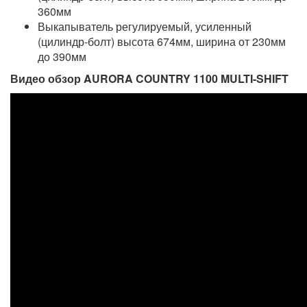
360мм
Выкапыватель регулируемый, усиленный
(цилиндр-болт) высота 674мм, ширина от 230мм
до 390мм
Видео обзор AURORA COUNTRY 1100 MULTI-SHIFT