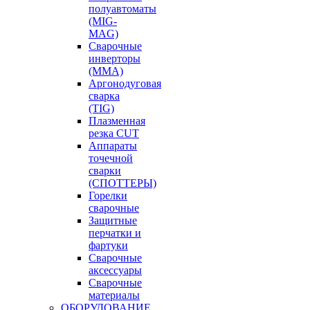
полуавтоматы
(MIG-
MAG)
Сварочные
инверторы
(MMA)
Аргонодуговая
сварка
(TIG)
Плазменная
резка CUT
Аппараты
точечной
сварки
(СПОТТЕРЫ)
Горелки
сварочные
Защитные
перчатки и
фартуки
Сварочные
аксессуары
Сварочные
материалы
ОБОРУДОВАНИЕ