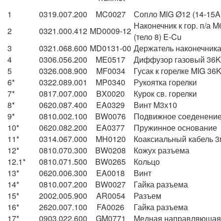
1
0319.007.200
MC0027
Сопло MIG Ø12 (14-15A
Наконечник к гор. п/а M
2
0321.000.412
MD0009-12
(тело 8) E-Cu
3
0321.068.600
MD0131-00
Держатель наконечник
4
0306.056.200
ME0517
Диффузор газовый 36K
5
0326.008.900
MF0034
Гусак к горелке MIG 36
6*
0322.089.001
MP0340
Рукоятка горелки
7*
0817.007.000
BX0020
Курок св. горелки
8*
0620.087.400
EA0329
Винт M3х10
9*
0810.002.100
BW0076
Подвижное соеденени
10*
0620.082.200
EA0377
Пружинное основание
11*
0314.067.000
MH0120
Коаксиальный кабель 3
12*
0810.070.300
BW0208
Кожух разъема
12.1*
0810.071.500
BW0265
Кольцо
13*
0620.006.300
EA0018
Винт
14*
0810.007.200
BW0027
Гайка разъема
15*
2002.005.900
AR0054
Разъем
16*
2620.007.100
FA0026
Гайка разъема
17*
0903.022.600
GM0771
Медная направляющая 