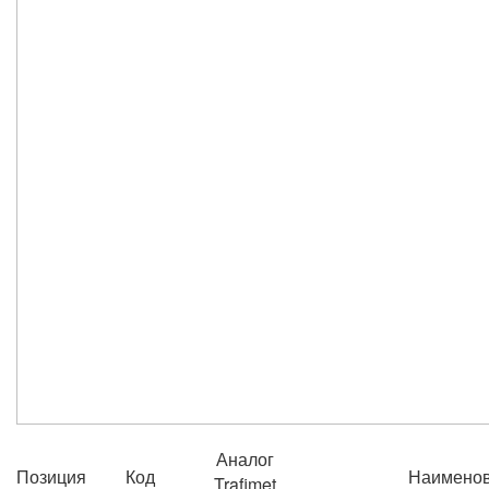
Аналог
Позиция
Код
Наимено
Trafimet