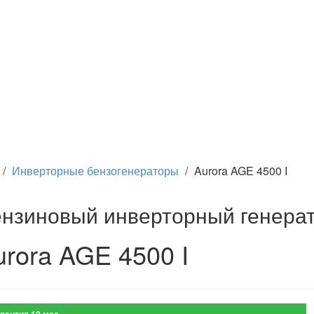
/
Инверторные бензогенераторы
/
Aurora AGE 4500 I
нзиновый инверторный генера
urora AGE 4500 I
рантия 12 мес