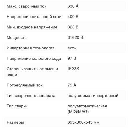
Макс. сварочный ток
630 A
Напряжение питающей сети
400 В
Мин. входное напряжение
323 В
Мощность
31620 Вт
Инверторная технология
есть
Напряжение холостого хода
97 В
Степень защиты от пыли и
IP23S
влаги
Потребляемый ток
79 A
Тип сварочного аппарата
полуавтомат инверторный
Тип сварки
полуавтоматическая
(MIG/MAG)
Размеры
695х300х545 мм