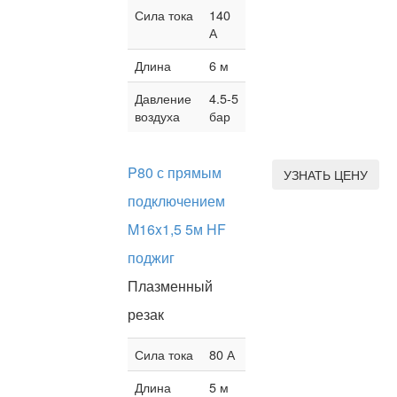
Сила тока
140
А
Длина
6 м
Давление
4.5-5
воздуха
бар
P80 с прямым
УЗНАТЬ ЦЕНУ
подключением
M16x1,5 5м HF
поджиг
Плазменный
резак
Сила тока
80 А
Длина
5 м