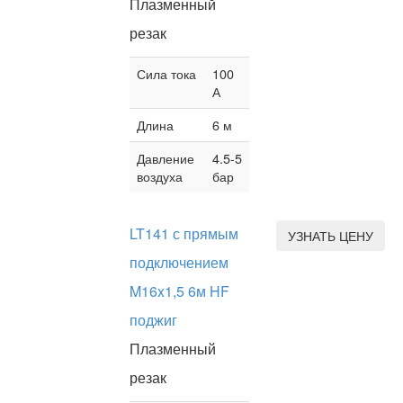
Плазменный
резак
Сила тока
100
А
Длина
6 м
Давление
4.5-5
воздуха
бар
LT141 с прямым
УЗНАТЬ ЦЕНУ
подключением
M16x1,5 6м HF
поджиг
Плазменный
резак