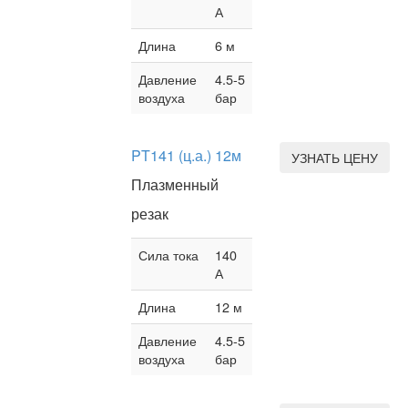
А
Длина
6 м
Давление
4.5-5
воздуха
бар
PT141 (ц.а.) 12м
УЗНАТЬ ЦЕНУ
Плазменный
резак
Сила тока
140
А
Длина
12 м
Давление
4.5-5
воздуха
бар